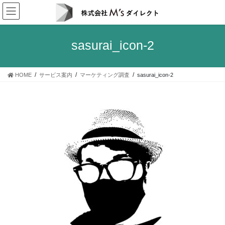
コ
ナ
ン
ビ
テ
ゲ
ン
ー
sasurai_icon-2
ツ
シ
へ
ョ
ス
ン
HOME
サービス案内
マーケティング調査
sasurai_icon-2
キ
に
ッ
移
プ
動