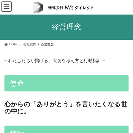
コ
ナ
ン
ビ
テ
ゲ
ン
ー
経営理念
ツ
シ
へ
ョ
ス
ン
HOME
会社案内
経営理念
キ
に
ッ
移
プ
動
– わたしたちが掲げる、大切な考え方と行動指針 –
使命
心からの「ありがとう」を言いたくなる世
の中に。