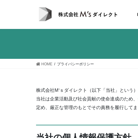
コ
ナ
ン
ビ
テ
ゲ
ン
ー
ツ
シ
へ
ョ
ス
ン
キ
に
ッ
移
HOME
プライバシーポリシー
プ
動
株式会社M‘ｓダイレクト（以下「当社」という
当社は企業活動及び社会貢献の使命達成のため、
定め、厳正な管理のもとでその責務を履行してま
当社の個人情報保護方針