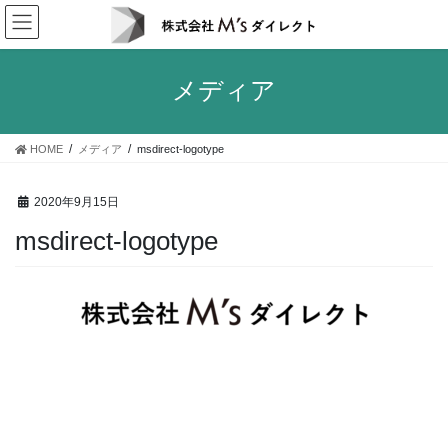
コ
ナ
ン
ビ
テ
ゲ
ン
ー
メディア
ツ
シ
へ
ョ
ス
ン
HOME
メディア
msdirect-logotype
キ
に
ッ
移
プ
動
2020年9月15日
msdirect-logotype