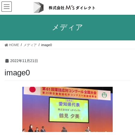
コ
ナ
ン
ビ
テ
ゲ
ン
ー
メディア
ツ
シ
へ
ョ
ス
ン
HOME
メディア
image0
キ
に
ッ
移
プ
動
2022年11月21日
image0