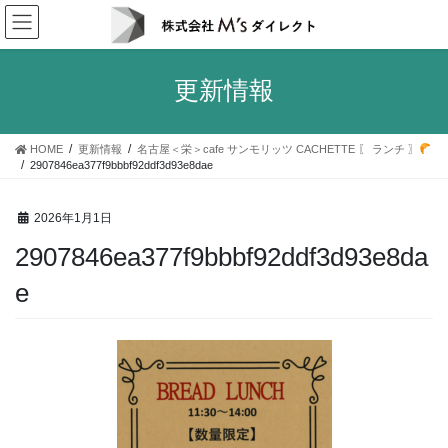
コ
ナ
ン
ビ
テ
ゲ
ン
ー
更新情報
ツ
シ
へ
ョ
ス
ン
HOME
更新情報
名古屋＜栄＞cafe サンモリッツ CACHETTE 〖 ランチ 〗
キ
に
2907846ea377f9bbbf92ddf3d93e8dae
ッ
移
プ
動
2026年1月1日
2907846ea377f9bbbf92ddf3d93e8da
e