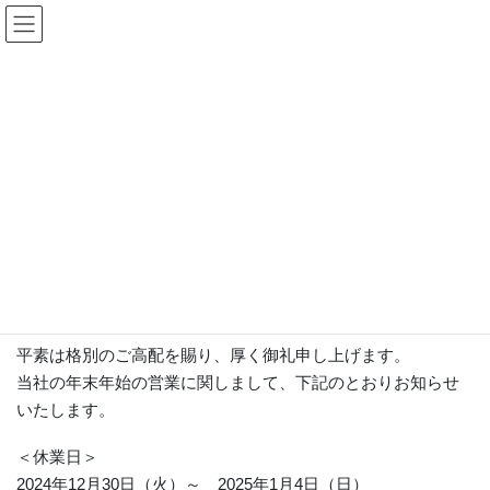
コ
ナ
ン
ビ
テ
ゲ
ン
ー
更新情報
ツ
シ
へ
ョ
ス
ン
HOME
更新情報
お知らせ
年末年始休業日
キ
に
ッ
移
プ
動
2025年12月5日
お知らせ
年末年始休業日
平素は格別のご高配を賜り、厚く御礼申し上げます。
当社の年末年始の営業に関しまして、下記のとおりお知らせ
いたします。
＜休業日＞
2024年12月30日（火）～ 2025年1月4日（日）