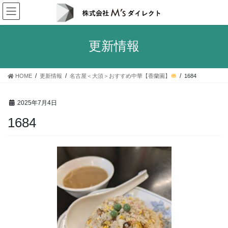
コ
ナ
ン
ビ
テ
ゲ
ン
ー
更新情報
ツ
シ
へ
ョ
ス
ン
HOME
更新情報
名古屋＜大須＞おすすめ中華【香蘭園】
1684
キ
に
ッ
移
プ
動
2025年7月4日
1684