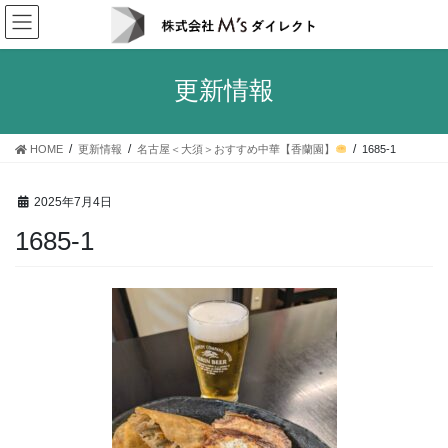
コ
ナ
ン
ビ
テ
ゲ
ン
ー
更新情報
ツ
シ
へ
ョ
ス
ン
HOME
更新情報
名古屋＜大須＞おすすめ中華【香蘭園】
1685-1
キ
に
ッ
移
プ
動
2025年7月4日
1685-1