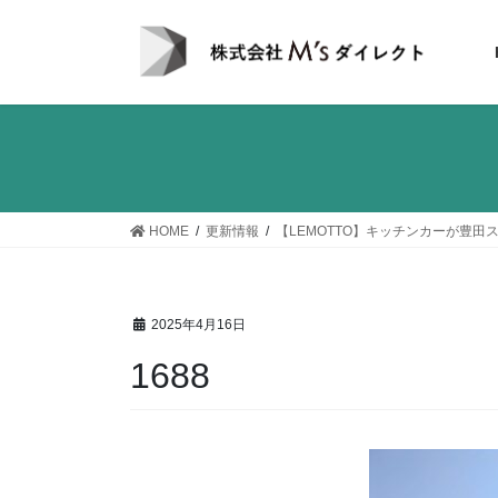
コ
ナ
ン
ビ
テ
ゲ
ン
ー
ツ
シ
へ
ョ
ス
ン
キ
に
ッ
移
HOME
更新情報
【LEMOTTO】キッチンカーが豊田
プ
動
2025年4月16日
1688