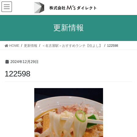
コ
ナ
ン
ビ
テ
ゲ
ン
ー
更新情報
ツ
シ
へ
ョ
ス
ン
HOME
更新情報
＜名古屋駅＞おすすめランチ【住よし】
122598
キ
に
ッ
移
プ
動
2024年12月29日
122598