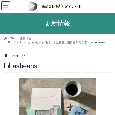
コ
ナ
ン
ビ
テ
ゲ
ン
ー
更新情報
ツ
シ
へ
ョ
ス
ン
HOME
更新情報
キ
に
サスティナブルなコーヒーを目指して生産者と消費者を繋ぐ
lohasbeans
ッ
移
プ
動
2024年1月5日
lohasbeans