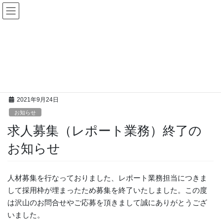
コ
ナ
ン
ビ
テ
ゲ
ン
ー
更新情報
ツ
シ
へ
ョ
ス
ン
HOME
更新情報
お知らせ
求人募集（レポート業務）終了のお知らせ
キ
に
ッ
移
プ
動
2021年9月24日
お知らせ
求人募集（レポート業務）終了の
お知らせ
人材募集を行なっておりました、レポート業務担当につきま
して採用枠が埋まったため募集を終了いたしました。この度
は沢山のお問合せやご応募を頂きまして誠にありがとうござ
いました。