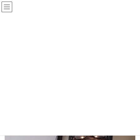
コ
ナ
ン
ビ
テ
ゲ
ン
ー
更新情報
ツ
シ
へ
ョ
ス
ン
HOME
更新情報
お知らせ
記念撮影 in 名古屋
キ
に
ッ
移
プ
動
2021年5月24日
お知らせ
記念撮影 in 名古屋
名古屋本社１Fで記念写真を撮ってみました。
（with ウェルカムゲストレッドビッグ デコフィギア）