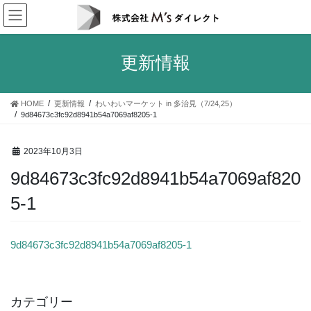
コ
ナ
ン
ビ
テ
ゲ
ン
ー
更新情報
ツ
シ
へ
ョ
ス
ン
HOME
更新情報
わいわいマーケット in 多治見（7/24,25）
キ
に
9d84673c3fc92d8941b54a7069af8205-1
ッ
移
プ
動
2023年10月3日
9d84673c3fc92d8941b54a7069af820
5-1
9d84673c3fc92d8941b54a7069af8205-1
カテゴリー