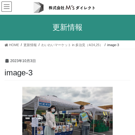
コ
ナ
ン
ビ
テ
ゲ
ン
ー
更新情報
ツ
シ
へ
ョ
ス
ン
HOME
更新情報
わいわいマーケット in 多治見（4/24,25）
image-3
キ
に
ッ
移
プ
動
2023年10月3日
image-3