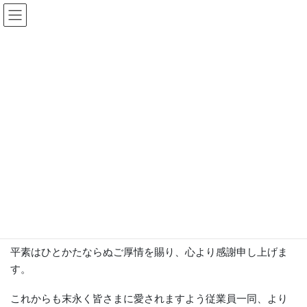
コ
ナ
ン
ビ
テ
ゲ
ン
ー
更新情報
ツ
シ
へ
ョ
ス
ン
HOME
更新情報
お知らせ
2周年記念のご挨拶
キ
に
ッ
移
プ
動
2022年8月24日
お知らせ
2周年記念のご挨拶
当社は2022年8月24日で2周年を迎えることとなりました。
平素はひとかたならぬご厚情を賜り、心より感謝申し上げま
す。
これからも末永く皆さまに愛されますよう従業員一同、より