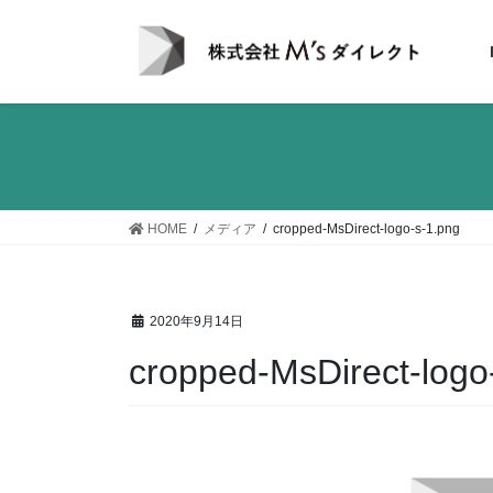
コ
ナ
ン
ビ
テ
ゲ
ン
ー
ツ
シ
へ
ョ
ス
ン
キ
に
ッ
移
HOME
メディア
cropped-MsDirect-logo-s-1.png
プ
動
2020年9月14日
cropped-MsDirect-logo