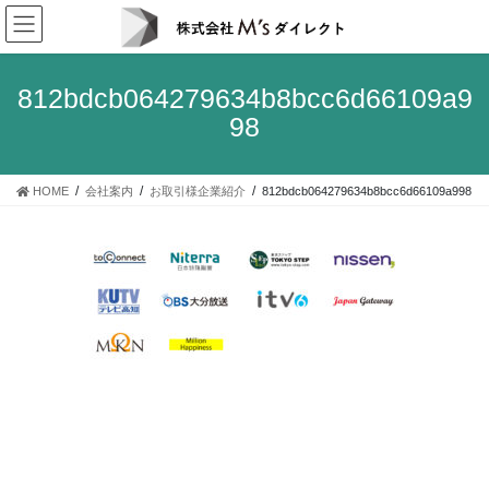
コ
ナ
ン
ビ
テ
ゲ
ン
ー
812bdcb064279634b8bcc6d66109a9
ツ
シ
98
へ
ョ
ス
ン
キ
に
HOME
会社案内
お取引様企業紹介
812bdcb064279634b8bcc6d66109a998
ッ
移
プ
動